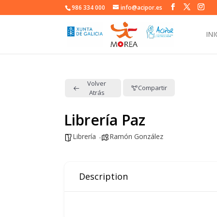
986 334 000
info@acipor.es
INI
Volver
Compartir
Atrás
Librería Paz
Librería
Ramón González
Description