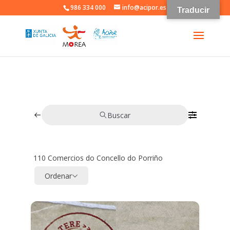
986 334 000
info@acipor.es
Traducir
Buscar
110
Comercios do Concello do Porriño
Ordenar