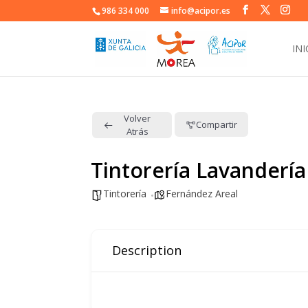
986 334 000
info@acipor.es
INI
Volver
Compartir
Atrás
Tintorería Lavandería
Tintorería
Fernández Areal
Description