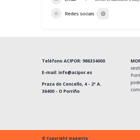
Redes sociais
Teléfono ACIPOR: 986334000
MO
xest
E-mail:
info@acipor.es
Porr
pode
Praza do Concello, 4 - 2º A.
come
36400 - O Porriño
© Copyright magenta