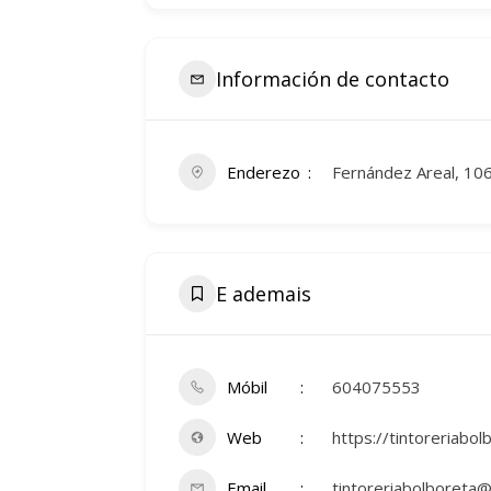
Información de contacto
Enderezo
Fernández Areal, 106
E ademais
Móbil
604075553
Web
https://tintoreriabol
Email
tintoreriabolboreta