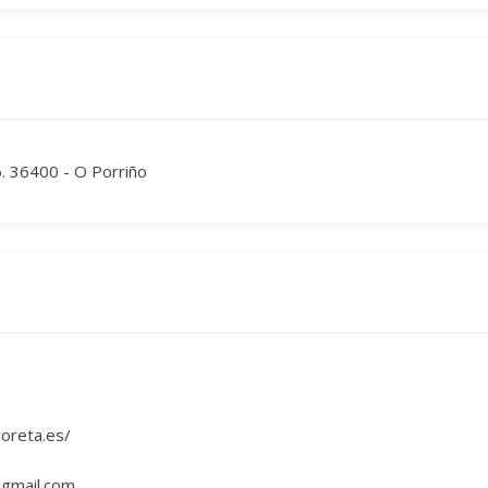
. 36400 - O Porriño
boreta.es/
@gmail.com