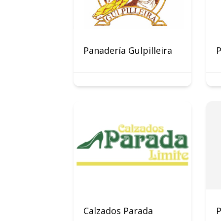
Panadería Gulpilleira
P
Calzados Parada
P