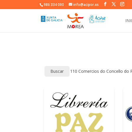
986 334 000
info@acipor.es
INI
Buscar
110
Comercios do Concello do P