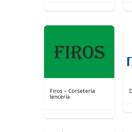
Firos – Corsetería
D
lencería